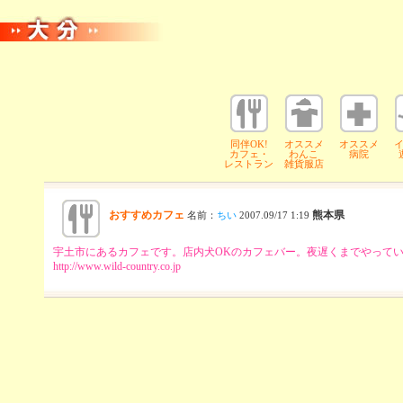
同伴OK!
オススメ
オススメ
カフェ・
わんこ
病院
レストラン
雑貨服店
おすすめカフェ
熊本県
名前：
ちい
2007.09/17 1:19
宇土市にあるカフェです。店内犬OKのカフェバー。夜遅くまでやって
http://www.wild-country.co.jp