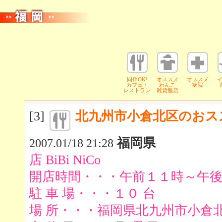
同伴OK!
オススメ
オススメ
カフェ・
わんこ
病院
レストラン
雑貨服店
[3]
北九州市小倉北区のおス
福岡県
2007.01/18 21:28
店 BiBi NiCo
開店時間・・・午前１１時～午
駐 車 場・・・１０ 台
場 所・・・福岡県北九州市小倉