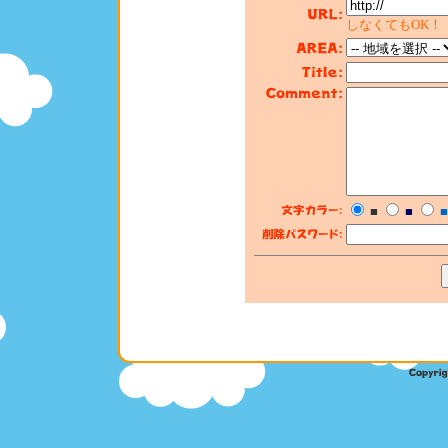
しなくてもOK！
■
■
■