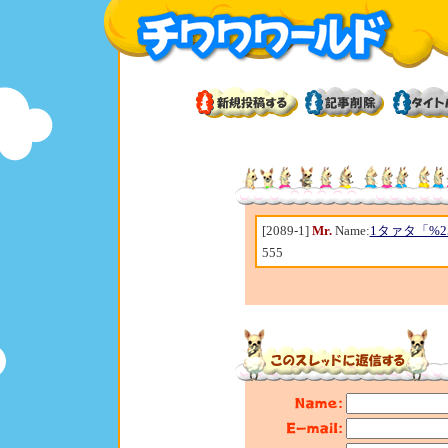
[2089-1]
Mr.
Name:
1タァタ「%25
555