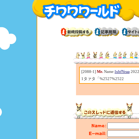
[2088-1]
Mr.
Name:
lxbfYeaa
2022
1タァタ「%2527%2522