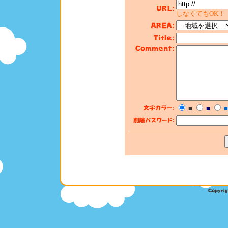
しなくてもOK！
■
■
■