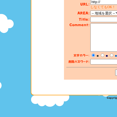
しなくてもOK！
■
■
■