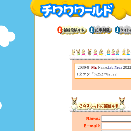
[2030-8]
Mr.
Name:
lxbfYeaa
2022
1タァタ「%2527%2522