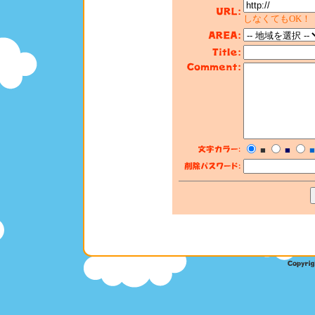
しなくてもOK！
■
■
■