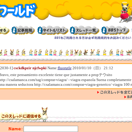
[2030-1]
csckdkpzir njcfwpki
Name:
fluorutle
2010/01/10（日） 21:12
Bravo, este pensamiento excelente tiene que justamente a propテウsito
http://csalamanca.com/tag/comprar-viagra/ - viagra espanola Suena completamente
una manera seductora http://csalamanca.com/comprar-viagra-generico/ viagra 100