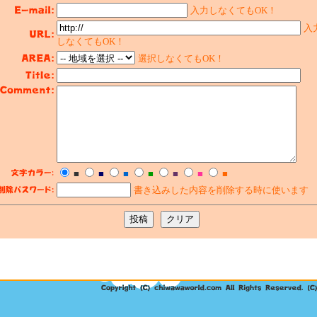
入力しなくてもOK！
入
しなくてもOK！
選択しなくてもOK！
■
■
■
■
■
■
■
書き込みした内容を削除する時に使います