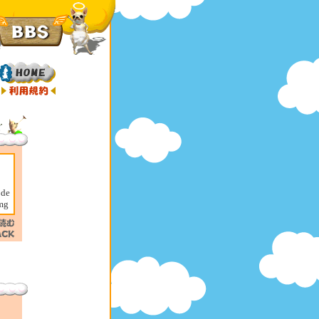
 de
 mg